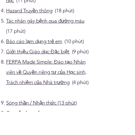
học
(11 phút)
Hazard Truyền thông
(18 phút)
Tác nhân gây bệnh qua đường máu
(17 phút)
Báo cáo lạm dụng trẻ em
(10 phút)
Giới thiệu Giáo dục Đặc biệt
(9 phút)
FERPA Made Simple: Đào tạo Nhân
viên về Quyền riêng tư của Học sinh,
Trách nhiệm của Nhà trường
(4 phút)
Sóng thần / Nhận thức (13 phút)
Quy tắc ứng xử
Hệ thống Hiệu quả của Nhà giáo dục
Hawaii
(10 phút)